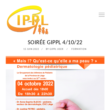
SOIRÉE GIPPL 4/10/22
POSTED
15 JUIN 2022
28
BY
GIPPL USER
FORMATION
ON
MARS
2023