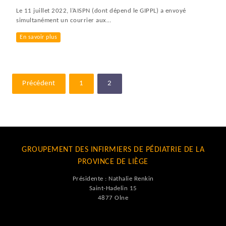
Le 11 juillet 2022, l’AISPN (dont dépend le GIPPL) a envoyé
simultanément un courrier aux…
En savoir plus
Précédent
1
2
GROUPEMENT DES INFIRMIERS DE PÉDIATRIE DE LA
PROVINCE DE LIÈGE
Présidente : Nathalie Renkin
Saint-Hadelin 15
4877 Olne